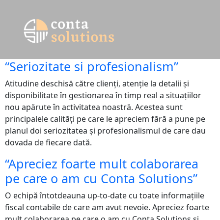
“Seriozitate si profesionalism”
Atitudine deschisă către clienți, atenție la detalii și
disponibilitate în gestionarea în timp real a situațiilor
nou apărute în activitatea noastră. Acestea sunt
principalele calități pe care le apreciem fără a pune pe
planul doi seriozitatea și profesionalismul de care dau
dovada de fiecare dată.
“Apreciez foarte mult colaborarea
pe care o am cu Conta Solutions”
O echipă întotdeauna up-to-date cu toate informațiile
fiscal contabile de care am avut nevoie. Apreciez foarte
mult colaborarea pe care o am cu Conta Solutions și